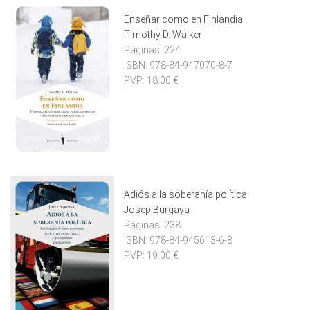
Enseñar como en Finlandia
Timothy D. Walker
Páginas:
224
ISBN:
978-84-947070-8-7
PVP:
18.00 €
Adiós a la soberanía política
Josep Burgaya
Páginas:
238
ISBN:
978-84-945613-6-8
PVP:
19.00 €