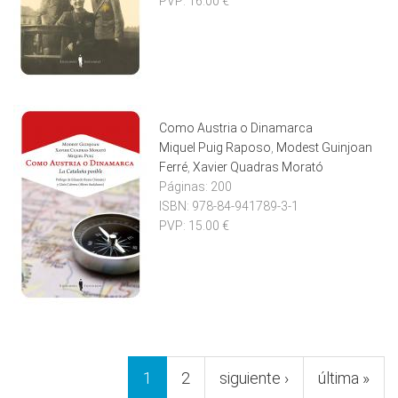
PVP:
16.00 €
Como Austria o Dinamarca
Miquel Puig Raposo
,
Modest Guinjoan
Ferré
,
Xavier Quadras Morató
Páginas:
200
ISBN:
978-84-941789-3-1
PVP:
15.00 €
Páginas
1
2
siguiente ›
última »