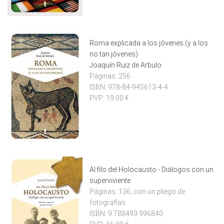
Roma explicada a los jóvenes (y a los
no tan jóvenes)
Joaquín Ruiz de Arbulo
Páginas:
256
ISBN:
978-84-945613-4-4
PVP:
19.00 €
Al filo del Holocausto - Diálogos con un
superviviente
Páginas:
136, con un pliego de
fotografías
ISBN:
9 788493 996840