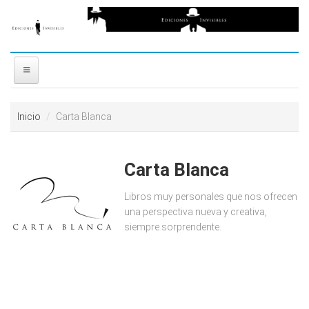
Ir al contenido principal
free
coloring
pages
printable
love
INICIO
horoscopes
Inicio
Carta Blanca
download
NOSOTROS
video
reddit
Carta Blanca
DISTRIBUIDORES
resizer
Libros muy personales que nos ofrecen
PREMIOS
una perspectiva nueva y creativa,
siempre sorprendente.
CONTACTO