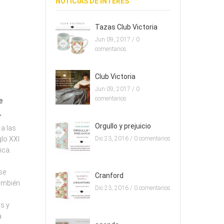
NOTICIAS DE INTERES
Tazas Club Victoria
Jun 09, 2017 /
0
comentarios
Club Victoria
Jun 09, 2017 /
0
comentarios
e
.
Orgullo y prejuicio
 a las
glo XXI
Dic 23, 2016 /
0 comentarios
ica.
se
Cranford
también
Dic 23, 2016 /
0 comentarios
s y
a