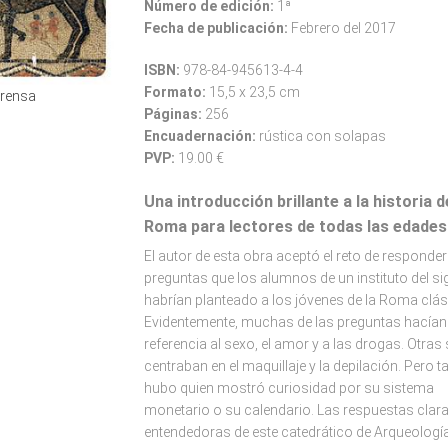
Número de edición:
1ª
Fecha de publicación:
Febrero del 2017
ISBN:
978-84-945613-4-4
Formato:
15,5 x 23,5 cm
prensa
Páginas:
256
Encuadernación:
rústica con solapas
PVP:
19.00 €
Una introducción brillante a la historia d
Roma para lectores de todas las edades
El autor de esta obra aceptó el reto de responder
preguntas que los alumnos de un instituto del si
habrían planteado a los jóvenes de la Roma clás
Evidentemente, muchas de las preguntas hacían
referencia al sexo, el amor y a las drogas. Otras 
centraban en el maquillaje y la depilación. Pero 
hubo quien mostró curiosidad por su sistema
monetario o su calendario. Las respuestas clara
entendedoras de este catedrático de Arqueologí