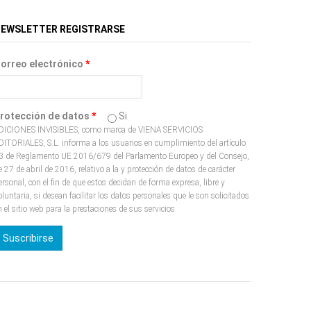
EWSLETTER REGISTRARSE
orreo electrónico
*
rotección de datos
*
Si
DICIONES INVISIBLES, como marca de VIENA SERVICIOS
DITORIALES, S.L. informa a los usuarios en cumplimiento del artículo
3 de Reglamento UE 2016/679 del Parlamento Europeo y del Consejo,
e 27 de abril de 2016, relativo a la y protección de datos de carácter
ersonal, con el fin de que estos decidan de forma expresa, libre y
oluntaria, si desean facilitar los datos personales que le son solicitados
n el sitio web para la prestaciones de sus servicios.