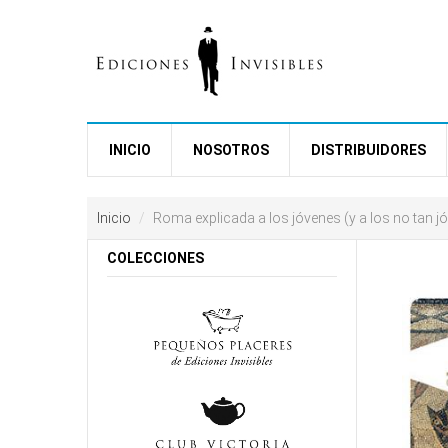
Ir al contenido principal
free
coloring
pages
INICIO
NOSOTROS
DISTRIBUIDORES
printable
love
horosco
Inicio
Roma explicada a los jóvenes (y a los no tan j
downloa
video
COLECCIONES
reddit
resizer