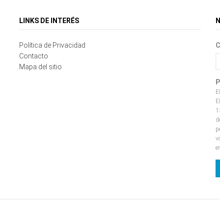
LINKS DE INTERÉS
N
Política de Privacidad
C
Contacto
Mapa del sitio
P
E
E
1
d
p
v
e