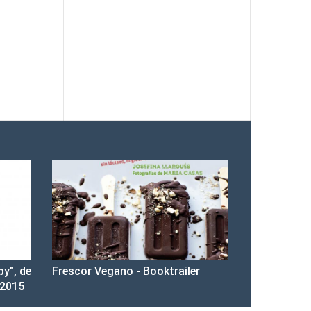
py", de
Frescor Vegano - Booktrailer
 2015