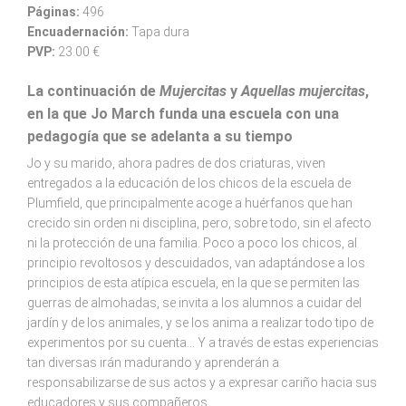
Páginas:
496
Encuadernación:
Tapa dura
PVP:
23.00 €
La continuación de
Mujercitas
y
Aquellas mujercitas
,
en la que Jo March funda una escuela con una
pedagogía que se adelanta a su tiempo
Jo y su marido, ahora padres de dos criaturas, viven
entregados a la educación de los chicos de la escuela de
Plumfield, que principalmente acoge a huérfanos que han
crecido sin orden ni disciplina, pero, sobre todo, sin el afecto
ni la protección de una familia. Poco a poco los chicos, al
principio revoltosos y descuidados, van adaptándose a los
principios de esta atípica escuela, en la que se permiten las
guerras de almohadas, se invita a los alumnos a cuidar del
jardín y de los animales, y se los anima a realizar todo tipo de
experimentos por su cuenta... Y a través de estas experiencias
tan diversas irán madurando y aprenderán a
responsabilizarse de sus actos y a expresar cariño hacia sus
educadores y sus compañeros.