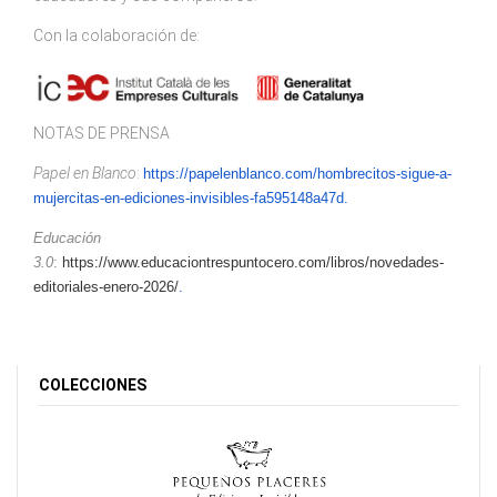
Con la colaboración de:
NOTAS DE PRENSA
Papel en Blanco
:
https://papelenblanco.com/
hombrecitos-sigue-a-
mujercitas-en-ediciones-invisibles-fa595148a47d
.
Educación
3.0
:
https://www.educaciontrespuntocero.com/libros/novedades-
editoriales-enero-2026/
.
COLECCIONES