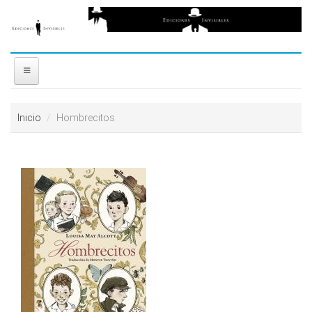
Ir al contenido principal
free
coloring
pages
printable
love
INICIO
horoscopes
Inicio
Hombrecitos
download
NOSOTROS
video
reddit
DISTRIBUIDORES
resizer
PREMIOS
CONTACTO