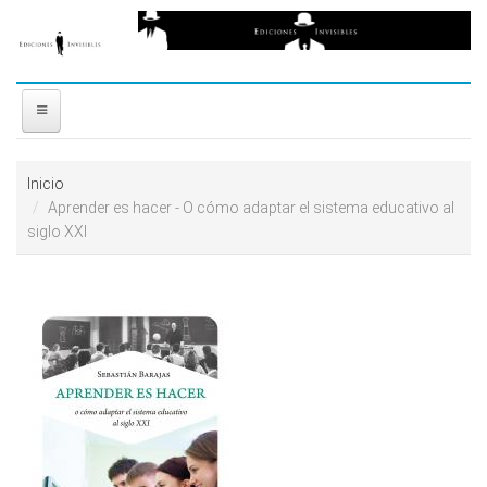
Ir al contenido principal
free
coloring
pages
printable
love
INICIO
horoscopes
Inicio
download
Aprender es hacer - O cómo adaptar el sistema educativo al
NOSOTROS
video
siglo XXI
reddit
DISTRIBUIDORES
resizer
PREMIOS
CONTACTO