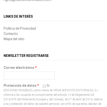
LINKS DE INTERÉS
Política de Privacidad
Contacto
Mapa del sitio
NEWSLETTER REGISTRARSE
Correo electrónico
*
Protección de datos
*
Si
EDICIONES INVISIBLES, como marca de VIENA SERVICIOS EDITORIALES, S.L.
informa a los usuarios en cumplimiento del artículo 13 de Reglamento UE
2016/679 del Parlamento Europeo y del Consejo, de 27 de abril de 2016, relativo
a la y protección de datos de carácter personal, con el fin de que estos decidan de