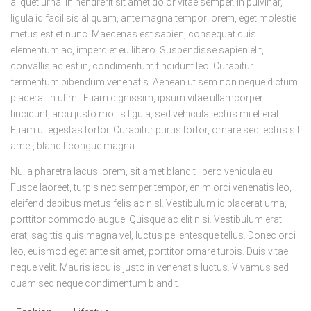
aliquet urna. In hendrerit sit amet dolor vitae semper. In pulvinar,
ligula id facilisis aliquam, ante magna tempor lorem, eget molestie
metus est et nunc. Maecenas est sapien, consequat quis
elementum ac, imperdiet eu libero. Suspendisse sapien elit,
convallis ac est in, condimentum tincidunt leo. Curabitur
fermentum bibendum venenatis. Aenean ut sem non neque dictum
placerat in ut mi. Etiam dignissim, ipsum vitae ullamcorper
tincidunt, arcu justo mollis ligula, sed vehicula lectus mi et erat.
Etiam ut egestas tortor. Curabitur purus tortor, ornare sed lectus sit
amet, blandit congue magna.
Nulla pharetra lacus lorem, sit amet blandit libero vehicula eu.
Fusce laoreet, turpis nec semper tempor, enim orci venenatis leo,
eleifend dapibus metus felis ac nisl. Vestibulum id placerat urna,
porttitor commodo augue. Quisque ac elit nisi. Vestibulum erat
erat, sagittis quis magna vel, luctus pellentesque tellus. Donec orci
leo, euismod eget ante sit amet, porttitor ornare turpis. Duis vitae
neque velit. Mauris iaculis justo in venenatis luctus. Vivamus sed
quam sed neque condimentum blandit.