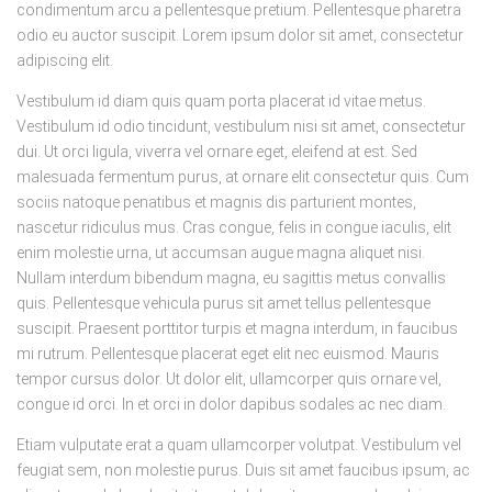
condimentum arcu a pellentesque pretium. Pellentesque pharetra
odio eu auctor suscipit. Lorem ipsum dolor sit amet, consectetur
adipiscing elit.
Vestibulum id diam quis quam porta placerat id vitae metus.
Vestibulum id odio tincidunt, vestibulum nisi sit amet, consectetur
dui. Ut orci ligula, viverra vel ornare eget, eleifend at est. Sed
malesuada fermentum purus, at ornare elit consectetur quis. Cum
sociis natoque penatibus et magnis dis parturient montes,
nascetur ridiculus mus. Cras congue, felis in congue iaculis, elit
enim molestie urna, ut accumsan augue magna aliquet nisi.
Nullam interdum bibendum magna, eu sagittis metus convallis
quis. Pellentesque vehicula purus sit amet tellus pellentesque
suscipit. Praesent porttitor turpis et magna interdum, in faucibus
mi rutrum. Pellentesque placerat eget elit nec euismod. Mauris
tempor cursus dolor. Ut dolor elit, ullamcorper quis ornare vel,
congue id orci. In et orci in dolor dapibus sodales ac nec diam.
Etiam vulputate erat a quam ullamcorper volutpat. Vestibulum vel
feugiat sem, non molestie purus. Duis sit amet faucibus ipsum, ac