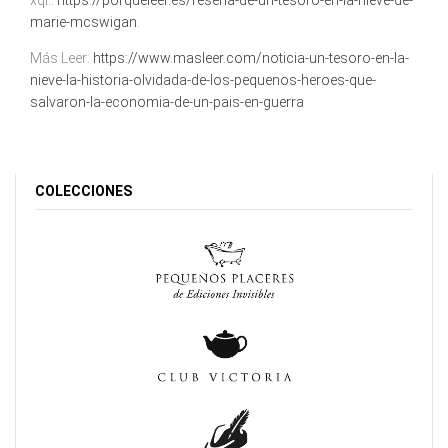
xql.:
https://porqueleer.es/resena-de-un-tesoro-en-la-nieve-de-
marie-mcswigan
.
Más Leer:
https://www.masleer.com/noticia-un-tesoro-en-la-
nieve-la-historia-olvidada-de-los-pequenos-heroes-que-
salvaron-la-economia-de-un-pais-en-guerra
COLECCIONES