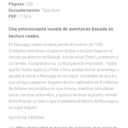
Páginas:
208
Encuadernación:
Tapa dura
PVP:
17.00 €
Una emocionante novela de aventuras basada en
hechos reales
En Noruega, nadie olvidará jamás el invierno de 1940.
Soldados alemanes ocuparon el país e incluso llegaron al
remoto pueblecito de Riswyk, donde vivían Peter Lundstrom y
su familia. Escaparse a su control parecía imposible... hasta
que tío Victor explicó a Peter cómo podían burlar al enemigo y
ayudar a salvar a Noruega de los nazis: se trataba de que él y
sus amigos pasasen lingotes de oro valorados en 9 millones
de dólares escondidos en sus trineos, mientras simulaban
hacer carreras entre ellos, y que los llevaran al puerto, donde
encontrarían un barco que trasladaría el tesoro de Noruega a
un lugar seguro.
NOTAS DE PRENSA