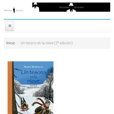
Ir al contenido principal
free
coloring
pages
printable
love
INICIO
horoscopes
Inicio
Un tesoro en la nieve (2ª edición)
download
NOSOTROS
video
reddit
DISTRIBUIDORES
resizer
PREMIOS
CONTACTO