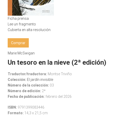
Ficha prensa
Lee un fragmento
Cubierta en alta resolución
Comprar
Marie McSwigan
Un tesoro en la nieve (2ª edición)
Traductor/traductora:
Montse Triviño
Colección:
El jardín invisible
Número de la colección:
03
Número de edición:
2ª
Fecha de publicación:
febrero del 2026
ISBN:
9791399083446
Formato:
14,3 x 21,5 cm