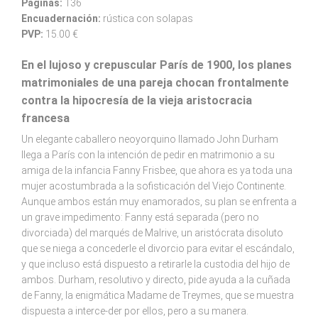
Páginas:
136
Encuadernación:
rústica con solapas
PVP:
15.00 €
En el lujoso y crepuscular París de 1900, los planes
matrimoniales de una pareja chocan frontalmente
contra la hipocresía de la vieja aristocracia
francesa
Un elegante caballero neoyorquino llamado John Durham
llega a París con la intención de pedir en matrimonio a su
amiga de la infancia Fanny Frisbee, que ahora es ya toda una
mujer acostumbrada a la sofisticación del Viejo Continente.
Aunque ambos están muy enamorados, su plan se enfrenta a
un grave impedimento: Fanny está separada (pero no
divorciada) del marqués de Malrive, un aristócrata disoluto
que se niega a concederle el divorcio para evitar el escándalo,
y que incluso está dispuesto a retirarle la custodia del hijo de
ambos. Durham, resolutivo y directo, pide ayuda a la cuñada
de Fanny, la enigmática Madame de Treymes, que se muestra
dispuesta a interce-der por ellos, pero a su manera.