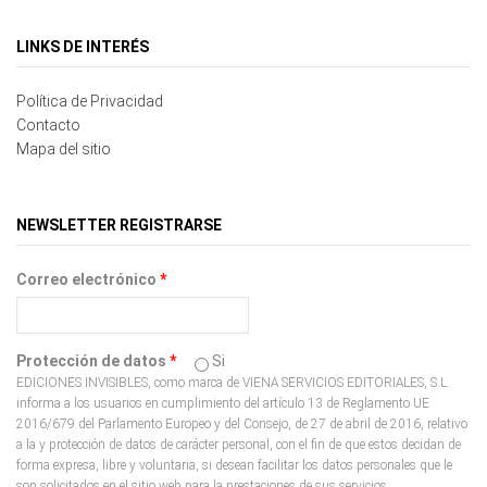
LINKS DE INTERÉS
Política de Privacidad
Contacto
Mapa del sitio
NEWSLETTER REGISTRARSE
Correo electrónico
*
Protección de datos
*
Si
EDICIONES INVISIBLES, como marca de VIENA SERVICIOS EDITORIALES, S.L.
informa a los usuarios en cumplimiento del artículo 13 de Reglamento UE
2016/679 del Parlamento Europeo y del Consejo, de 27 de abril de 2016, relativo
a la y protección de datos de carácter personal, con el fin de que estos decidan de
forma expresa, libre y voluntaria, si desean facilitar los datos personales que le
son solicitados en el sitio web para la prestaciones de sus servicios.