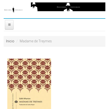
Ir al contenido principal
free
coloring
pages
printable
love
INICIO
horoscopes
Inicio
Madame de Treymes
download
NOSOTROS
video
reddit
DISTRIBUIDORES
resizer
PREMIOS
CONTACTO