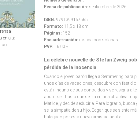
Número de edición:
1ª
Fecha de publicación:
septiembre de 2026
ISBN:
9791399167665
Formato:
11,5 x 18 cm
prensa
Páginas:
152
a en alta
Encuadernación:
rústica con solapas
ción
PVP:
16.00 €
La célebre nouvelle de Stefan Zweig sob
pérdida de la inocencia
Cuando el joven barón llega a Semmering para 
unos días de vacaciones, descubre con fastidio
está ninguno de sus conocidos y se resigna a te
aburrirse... hasta que se fija en una atractiva muje
Matilde, y decide seducirla. Para lograrlo, busca
se la simpatía de su hijo, Edgar, que se siente m
halagado por esta nueva amistad adulta.