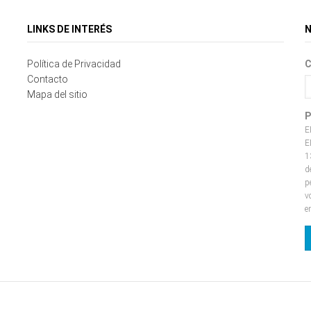
LINKS DE INTERÉS
N
Política de Privacidad
C
Contacto
Mapa del sitio
P
E
E
1
d
p
v
e