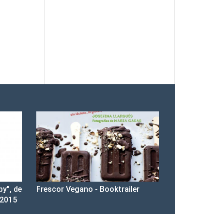
py", de
Frescor Vegano - Booktrailer
 2015