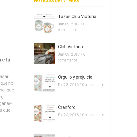
NOTICIAS DE INTERES
Tazas Club Victoria
Jun 09, 2017 /
0
comentarios
Club Victoria
Jun 09, 2017 /
0
re la
comentarios
pasar
Orgullo y prejuicio
 que no
Dic 23, 2016 /
0 comentarios
ner que
r,
 ganar­
Cranford
ás que
Dic 23, 2016 /
0 comentarios