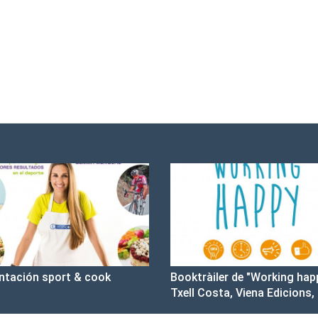
ntación sport & cook
Booktràiler de "Working hap
Txell Costa, Viena Edicions,