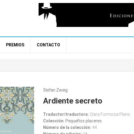
PREMIOS
CONTACTO
pes
d
Stefan Zweig
Ardiente secreto
Traductor/traductora:
Clara Formosa Plans
Colección:
Pequeños placeres
Número de la colección:
44