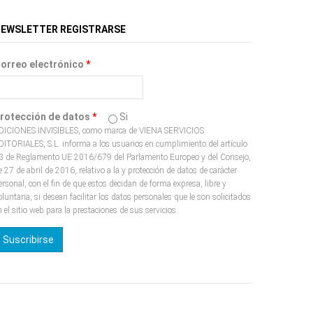
EWSLETTER REGISTRARSE
orreo electrónico
*
rotección de datos
*
Si
DICIONES INVISIBLES, como marca de VIENA SERVICIOS
DITORIALES, S.L. informa a los usuarios en cumplimiento del artículo
3 de Reglamento UE 2016/679 del Parlamento Europeo y del Consejo,
e 27 de abril de 2016, relativo a la y protección de datos de carácter
ersonal, con el fin de que estos decidan de forma expresa, libre y
oluntaria, si desean facilitar los datos personales que le son solicitados
n el sitio web para la prestaciones de sus servicios.