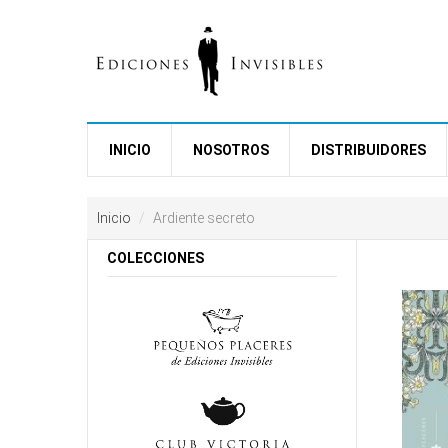
Ir al contenido principal
free
coloring
pages
INICIO
NOSOTROS
DISTRIBUIDORES
printable
love
horosco
Inicio
Ardiente secreto
downloa
video
COLECCIONES
reddit
resizer