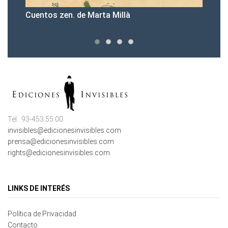
Cuentos zen. de Marta Millà
Pr
Tel.: 93-453.55.00
invisibles@edicionesinvisibles.com
prensa@edicionesinvisibles.com
rights@edicionesinvisibles.com
LINKS DE INTERÉS
Política de Privacidad
Contacto