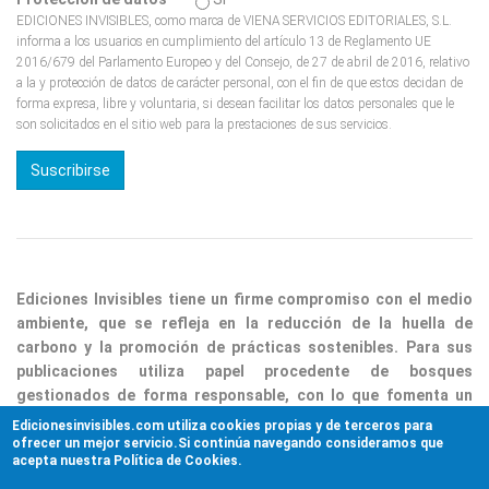
EDICIONES INVISIBLES, como marca de VIENA SERVICIOS EDITORIALES, S.L.
informa a los usuarios en cumplimiento del artículo 13 de Reglamento UE
2016/679 del Parlamento Europeo y del Consejo, de 27 de abril de 2016, relativo
a la y protección de datos de carácter personal, con el fin de que estos decidan de
forma expresa, libre y voluntaria, si desean facilitar los datos personales que le
son solicitados en el sitio web para la prestaciones de sus servicios.
Ediciones Invisibles tiene un firme compromiso con el medio
ambiente, que se refleja en la reducción de la huella de
carbono y la promoción de prácticas sostenibles. Para sus
publicaciones utiliza papel procedente de bosques
gestionados de forma responsable, con lo que fomenta un
consumo consciente. Además, lleva a cabo iniciativas para
Edicionesinvisibles.com utiliza cookies propias y de terceros para
reducir los residuos generados y optimizar los procesos,
ofrecer un mejor servicio.Si continúa navegando consideramos que
acepta nuestra Política de Cookies.
consolidando así su responsabilidad ambiental.