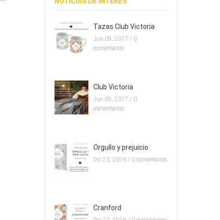
NOTICIAS DE INTERES
Tazas Club Victoria
Jun 09, 2017 /
0
comentarios
Club Victoria
Jun 09, 2017 /
0
comentarios
Orgullo y prejuicio
Dic 23, 2016 /
0 comentarios
Cranford
Dic 23, 2016 /
0 comentarios