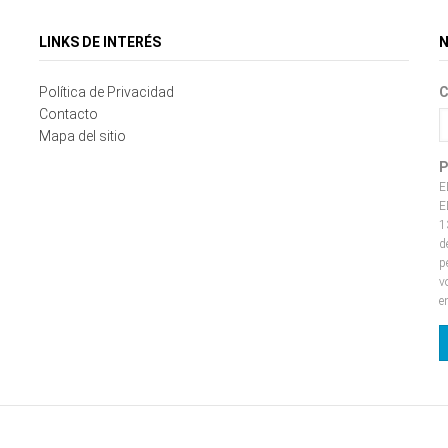
LINKS DE INTERÉS
N
Política de Privacidad
C
Contacto
Mapa del sitio
P
E
E
1
d
p
v
e