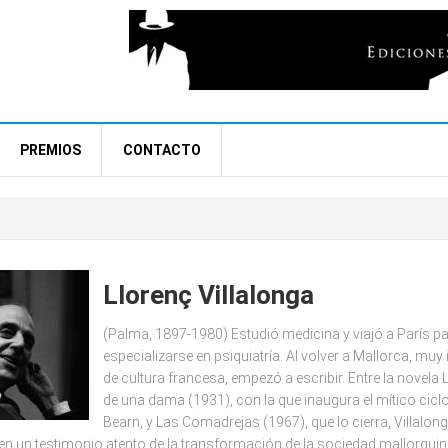
PREMIOS
CONTACTO
pes
d
Llorenç Villalonga
(Palma, 1897-1980) Estudió medicina y viajó a París p
especializarse en psiquiatría. Al volver a Mallorca, mu
de cultura francesa, empezó a escribir. Entre la novela
de una dama (1931), con la que inaugura el mítico cicl
Bearn, y Las Comadrejas (1967), que lo cierra, Villalon
 en un testimonio atento de la transformación de la sociedad mallorquin