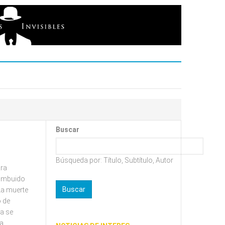
Buscar
Búsqueda por: Título, Subtítulo, Autor
ara
y imbuido
 La muerte
o de
ga se
a,