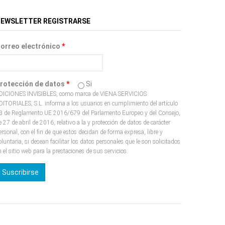
EWSLETTER REGISTRARSE
orreo electrónico
*
rotección de datos
*
Si
DICIONES INVISIBLES, como marca de VIENA SERVICIOS
DITORIALES, S.L. informa a los usuarios en cumplimiento del artículo
3 de Reglamento UE 2016/679 del Parlamento Europeo y del Consejo,
e 27 de abril de 2016, relativo a la y protección de datos de carácter
ersonal, con el fin de que estos decidan de forma expresa, libre y
oluntaria, si desean facilitar los datos personales que le son solicitados
n el sitio web para la prestaciones de sus servicios.