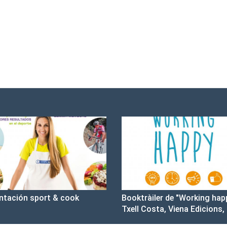
ntación sport & cook
Booktràiler de "Working hap
Txell Costa, Viena Edicions,