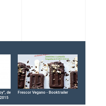
py", de
Frescor Vegano - Booktrailer
 2015