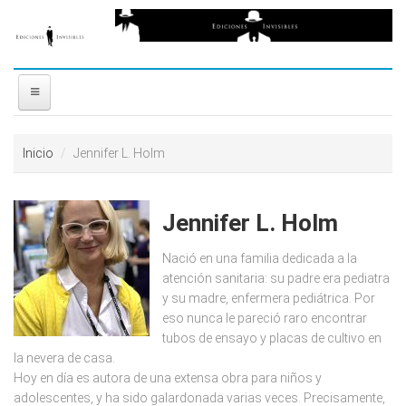
Ir al contenido principal
free
coloring
pages
printable
love
INICIO
horoscopes
Inicio
Jennifer L. Holm
download
NOSOTROS
video
reddit
Jennifer L. Holm
DISTRIBUIDORES
resizer
Nació en una familia dedicada a la
PREMIOS
atención sanitaria: su padre era pediatra
y su madre, enfermera pediátrica. Por
eso nunca le pareció raro encontrar
CONTACTO
tubos de ensayo y placas de cultivo en
la nevera de casa.
Hoy en día es autora de una extensa obra para niños y
adolescentes, y ha sido galardonada varias veces. Precisamente,