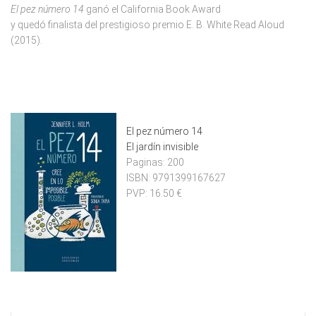
El pez número 14
ganó el California Book Award
y quedó finalista del prestigioso premio E. B. White Read Aloud
(2015).
El pez número 14
El jardín invisible
Paginas:
200
ISBN:
9791399167627
PVP:
16.50 €