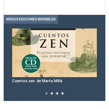
VIDEOS EDICIONES INVISIBLES
entos zen. de Marta Millà
Presentaci